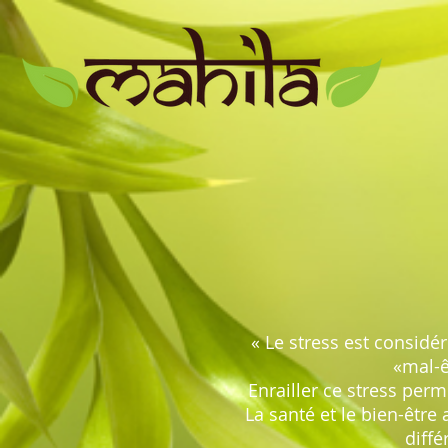
« Le stress est considé
«mal-ê
Enrailler ce stress perm
La santé et le bien-être 
diffé