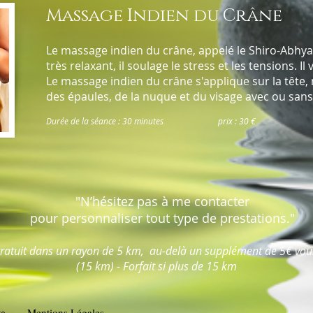
Massage Indien du Crâne
Le massage indien du crâne, appelé le Shiro-Abhy
très relaxant, il soulage le stress et les tensions. Il v
Le massage indien du crâne s'applique sur la tête, 
des épaules, de la nuque et du visag
Durée de la séance : 30 minutes prix : 30 €
"N’hésitez pas à me contacter
pour personnaliser tout type de prestations."
atuit dans un rayon de 5 km, au-delà un supplément de 5€ vo
(15 km) - Forfait si plus de 15 km
Mentions Légales