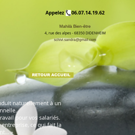
Appelez 06.07.14.19.62
Mahilà Bien-être
4, rue des alpes - 68350 DIDENHEIM
schivi.sandra@gmail.com
RETOUR ACCUEIL
nduit naturellement à un
nnelle.
ravail pour vos salariés.
entreprise, ce qui fait la
ent… »